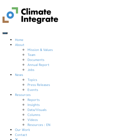
Home
About
Mission & Values
Team
Documents
Annual Report
Jobs
News
Topics
Press Releases
Events
Resources
Reports
Insights
Data/Visuals
Columns
Videos
Resources : EN
Our Work
Contact