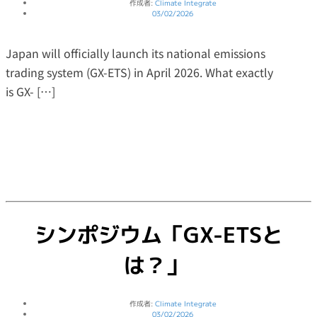
作成者:
Climate Integrate
03/02/2026
Japan will officially launch its national emissions
trading system (GX-ETS) in April 2026. What exactly
is GX- […]
シンポジウム「GX-ETSと
は？」
作成者:
Climate Integrate
03/02/2026