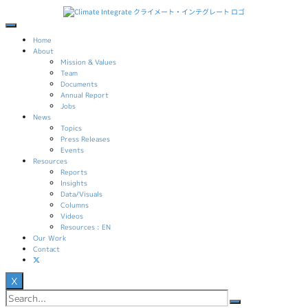
コ
Skip
ン
to
テ
content
Home
ン
ツ
About
へ
Mission & Values
ス
Team
キ
Documents
ッ
Annual Report
プ
Jobs
News
Topics
Press Releases
Events
Resources
Reports
Insights
Data/Visuals
Columns
Videos
Resources : EN
Our Work
Contact
X