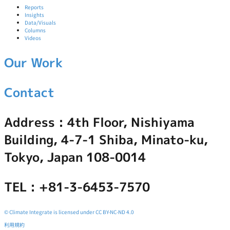
Reports
Insights
Data/Visuals
Columns
Videos
Our Work
Contact
Address : 4th Floor, Nishiyama
Building, 4-7-1 Shiba, Minato-ku,
Tokyo, Japan 108-0014
TEL : +81-3-6453-7570
© Climate Integrate is licensed under CC BY-NC-ND 4.0
利用規約