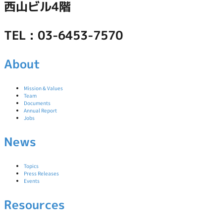
西山ビル4階
TEL : 03-6453-7570
About
Mission & Values
Team
Documents
Annual Report
Jobs
News
Topics
Press Releases
Events
Resources