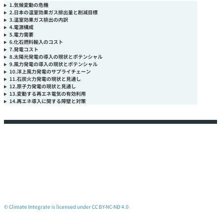
1.気候変動の危機
2.日本の温室効果ガス排出量と削減目標
3.温室効果ガス排出の内訳
4.電源構成
5.電力需要
6.化石燃料輸入のコスト
7.発電コスト
8.太陽光発電の導入の現状とポテンシャル
9.風力発電の導入の現状とポテンシャル
10.洋上風力発電のサプライチェーン
11.石炭火力発電の現状と見通し
12.原子力発電の現状と見通し
13.変動する再エネ電気の有効利用
14.再エネ導入に関する障壁と対策
© Climate Integrate is licensed under CC BY-NC-ND 4.0