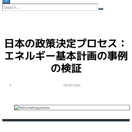
日本の政策決定プロセス：
エネルギー基本計画の事例
の検証
投
04/26/2024
稿
日