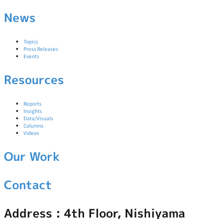
News
Topics
Press Releases
Events
Resources
Reports
Insights
Data/Visuals
Columns
Videos
Our Work
Contact
Address : 4th Floor, Nishiyama