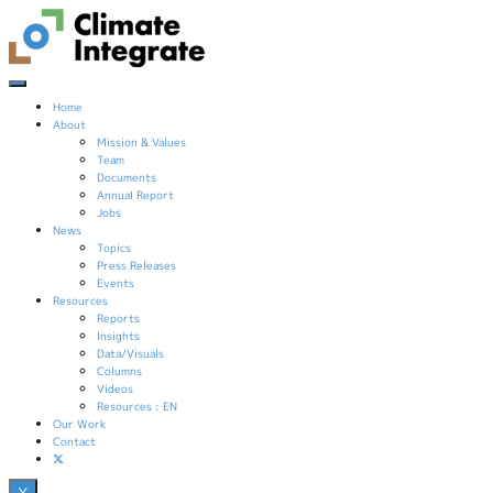
コ
Skip
ン
to
テ
content
ン
ツ
へ
Home
ス
About
キ
Mission & Values
ッ
Team
プ
Documents
Annual Report
Jobs
News
Topics
Press Releases
Events
Resources
Reports
Insights
Data/Visuals
Columns
Videos
Resources : EN
Our Work
Contact
X