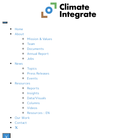
コ
Skip
ン
to
テ
content
ン
ツ
へ
Home
ス
About
キ
Mission & Values
ッ
Team
プ
Documents
Annual Report
Jobs
News
Topics
Press Releases
Events
Resources
Reports
Insights
Data/Visuals
Columns
Videos
Resources : EN
Our Work
Contact
X